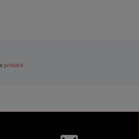
Navigácia
v
článku
prihlásiť
te
.