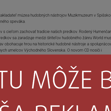
et, zakladateľ múzea hudobných nástrojov Muzikmuzeum v Spišsk
ulného speváka.
v s cieľom zachovať tradície našich predkov. Rodený Humenčan
predkov sa zaradzuje medzi šíriteľov hudobného žánru World mus
jav obohacuje hrou na historické hudobné nástroje a spolupráco
ych umelcov Východného Slovenska. O novom CD nosiči i
v exkluzívnom rozhovore pre platformu Som Vychodňar.