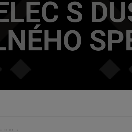
LEC S D
LNÉHO SP
omments