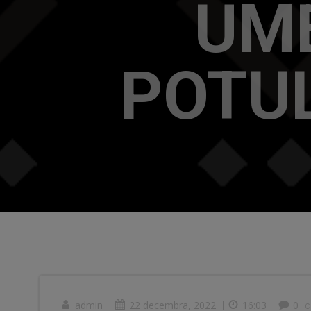
UME
POTU
admin
|
22 decembra, 2022
|
16:03
|
0
c