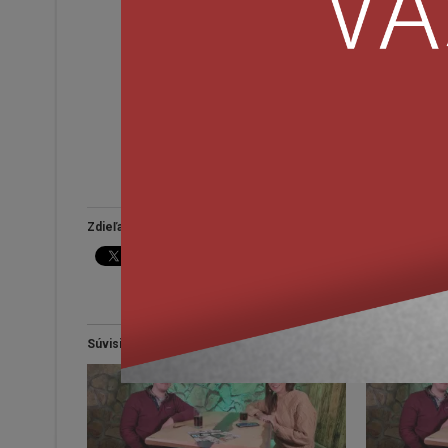
Zdieľaj tento článok:
Viac
Súvisiace