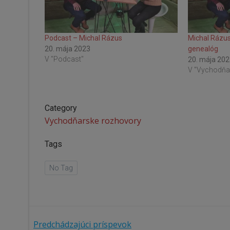
Podcast – Michal Rázus
Michal Rázus
20. mája 2023
genealóg
V "Podcast"
20. mája 20
V "Vychodňa
Category
Vychodňarske rozhovory
Tags
No Tag
Predchádzajúci príspevok