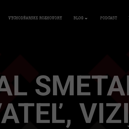
VYCHODŇARSKE ROZHOVORY
BLOG
PODCAST
AL SMETA
ATEĽ, VIZ