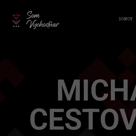
Skip
to
content
DOMOV
MICH
CESTOV