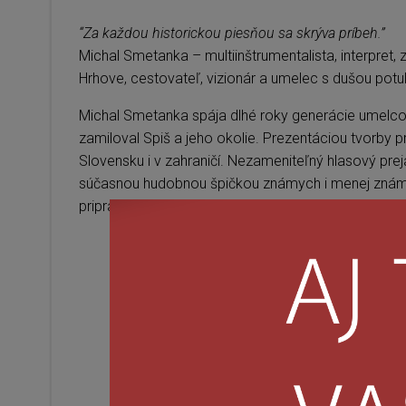
“Za každou historickou piesňou sa skrýva príbeh.”
Michal Smetanka – multiinštrumentalista, interpr
Hrhove, cestovateľ, vizionár a umelec s dušou pot
Michal Smetanka spája dlhé roky generácie umelco
zamiloval Spiš a jeho okolie. Prezentáciou tvorby 
Slovensku i v zahraničí. Nezameniteľný hlasový pre
súčasnou hudobnou špičkou známych i menej znám
pripravovaných umeleckých aktivitách sa podelil 