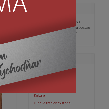
Najnovšie komentáre
BOHEMIA SPIEVA: Koncertnú
sezónu otvorí Viki Olejárová poctou
Krylovi - Vranovské novinky
Viki Olejárová
komentoval
Kategórie
Blog
Cestovanie/jedlo
Denník vychodňara
Kultúra
Ľudové tradície/história