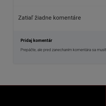
Navigácia
v
Zatiaľ žiadne komentáre
článku
Pridaj komentár
Prepáčte, ale pred zanechaním komentára sa musí