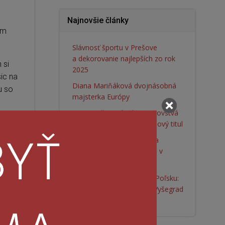
Najnovšie články
om
Slávnosť športu v Prešove
a dekorovanie najlepších zo rok
 si
2025
ic na
Diana Mariňáková dvojnásobná
u so
majsterka Európy
AWK Prešov vyhral majstrovstvá
Slovenska a získal 11. klubový titul
AWK Prešov dominoval na
Majstrovstvách Slovenska v
pretláčaní rukou
AWK Prešov triumfoval v Poľsku:
Slovensko ovládlo Junior Vyšegrad
Grand Prix