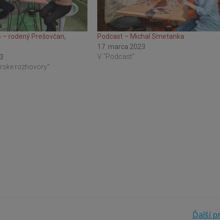
 – rodený Prešovčan,
Podcast – Michal Smetanka
17. marca 2023
V "Podcast"
23
rske rozhovory"
Ďalší p