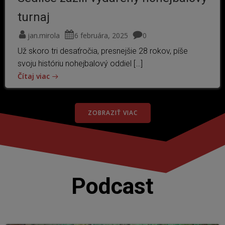
turnaj
jan.mirola
6 februára, 2025
0
Už skoro tri desaťročia, presnejšie 28 rokov, píše
svoju históriu nohejbalový oddiel […]
Čítaj viac
ZOBRAZIŤ VIAC
Podcast