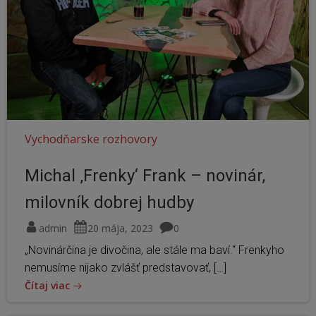
Vychodňarske rozhovory
Michal ‚Frenky‘ Frank – novinár,
milovník dobrej hudby
admin
20 mája, 2023
0
„Novinárčina je divočina, ale stále ma baví.“ Frenkyho
nemusíme nijako zvlášť predstavovať, […]
Čítaj viac