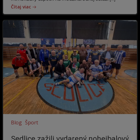
Čítaj viac
Blog
Šport
Sedlice zažili vydarený nohejbalový