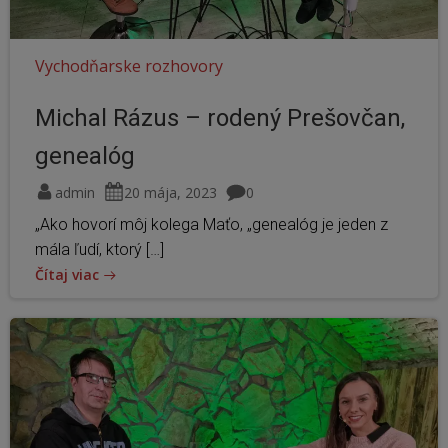
Vychodňarske rozhovory
Michal Rázus – rodený Prešovčan,
genealóg
admin
20 mája, 2023
0
„Ako hovorí môj kolega Maťo, „genealóg je jeden z
mála ľudí, ktorý […]
Čítaj viac