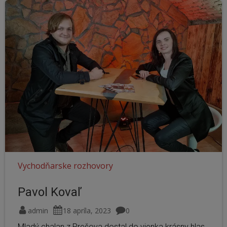
Vychodňarske rozhovory
Pavol Kovaľ
admin
18 apríla, 2023
0
Mladý chalan z Prešova dostal do vienka krásny hlas.