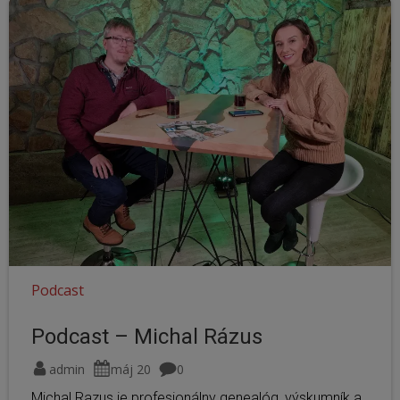
Podcast
Podcast – Michal Rázus
admin
máj 20
0
Michal Razus je profesionálny genealóg, výskumník a