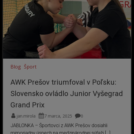
Blog
Šport
AWK Prešov triumfoval v Poľsku:
Slovensko ovládlo Junior Vyšegrad
Grand Prix
jan.mirola
7 marca, 2025
0
JABLONKA – Športovci z AWK Prešov dosiahli
mimoriadny úspech na medzinárodnej súťaži […]