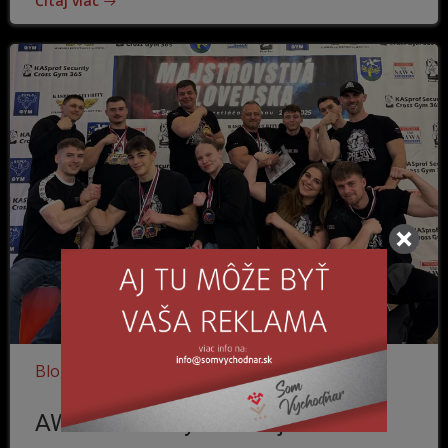
Čítaj viac
Blog
Šport
Denník vychodňara
AWK Prešov vyhral majstrovstvá