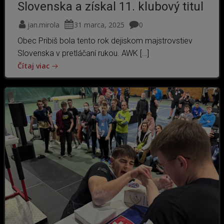
Slovenska a získal 11. klubový titul
jan.mirola
31 marca, 2025
0
Obec Pribiš bola tento rok dejiskom majstrovstiev
Slovenska v pretláčaní rukou. AWK […]
Čítaj viac