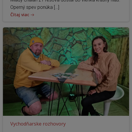
Operný spev ponúka […]
Čítaj viac
Vychodňarske rozhovory