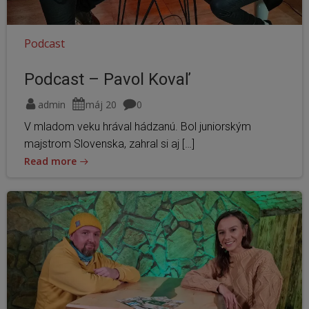
Podcast
Podcast – Pavol Kovaľ
admin
máj 20
0
V mladom veku hrával hádzanú. Bol juniorským
majstrom Slovenska, zahral si aj […]
Read more