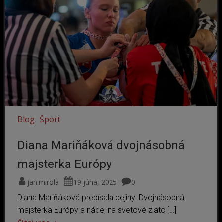
Blog
Šport
Diana Mariňáková dvojnásobná
majsterka Európy
jan.mirola
19 júna, 2025
0
Diana Mariňáková prepísala dejiny: Dvojnásobná
majsterka Európy a nádej na svetové zlato […]