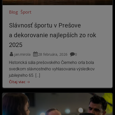
Blog
Šport
Slávnosť športu v Prešove
a dekorovanie najlepších zo rok
2025
jan.mirola
28 februára, 2026
0
Historická sála prešovského Čierneho orla bola
svedkom slávnostného vyhlasovania výsledkov
jubilejného 65. […]
Čítaj viac