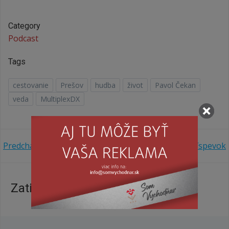
Category
Podcast
Tags
cestovanie
Prešov
hudba
život
Pavol Čekan
veda
MultiplexDX
Navigácia
Navigácia
Predchádzajúci príspevok
Ďalší príspevok
v
v
Zatiaľ žiadne komentáre
článku
článku