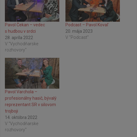
Pavol Čekan – vedec
Podcast – Pavol Kovaľ
s hudbou v srdci
20. mája 2023
V "Podcast"
28. apríla 2022
V "Vychodňarske
rozhovory"
Pavol Varchola –
profesionálny hasič, bývalý
reprezentant SR v silovom
trojboji
14. októbra 2022
V "Vychodňarske
rozhovory"