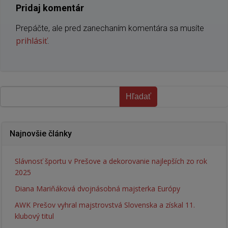
Pridaj komentár
Prepáčte, ale pred zanechaním komentára sa musíte
prihlásiť
.
Hľadať
Hľadať
Najnovšie články
Slávnosť športu v Prešove a dekorovanie najlepších zo rok
2025
Diana Mariňáková dvojnásobná majsterka Európy
AWK Prešov vyhral majstrovstvá Slovenska a získal 11.
klubový titul