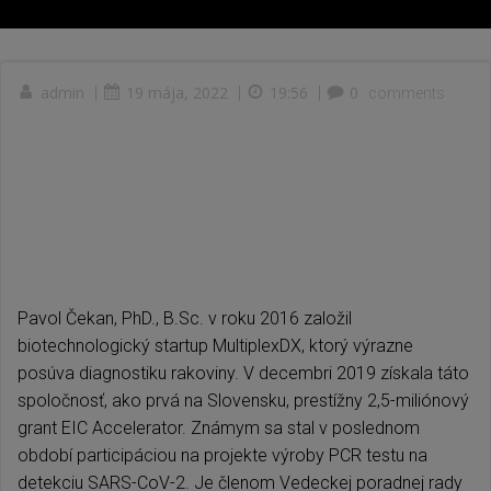
admin
|
19 mája, 2022
|
19:56
|
0
comments
Pavol Čekan, PhD., B.Sc. v roku 2016 založil
biotechnologický startup MultiplexDX, ktorý výrazne
posúva diagnostiku rakoviny. V decembri 2019 získala táto
spoločnosť, ako prvá na Slovensku, prestížny 2,5-miliónový
grant EIC Accelerator. Známym sa stal v poslednom
období participáciou na projekte výroby PCR testu na
detekciu SARS-CoV-2. Je členom Vedeckej poradnej rady