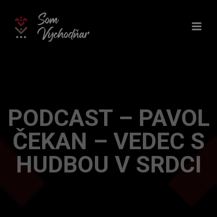
Skip
to
content
PODCAST – PAVOL
ČEKAN – VEDEC S
HUDBOU V SRDCI