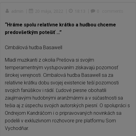
admin
|
20 mája, 2022
|
18:13
|
0
comments
“Hráme spolu relatívne krátko a hudbou chceme
predovšetkým potešiť …”
Cimbálová hudba Basawell
Mladí muzikanti z okolia Prešova si svojím
temperamentným vystupovaním získavajú pozornosť
širokej verejnosti. Cimbalová hudba Basawell sa za
relatívne krátku dobu svojej existencie teší pozornosti
svojich fanúšikov i rádií. Ľudové piesne obohatili
zaujímavými hudobnými aranžmánmi a v súčastnosti sa
tešia aj z úspechu svojich autorských piesní. O spolupráci s
Ondrejom Kandráčom i o pripravovaných novinkách sa
podelili v exkluzívnom rozhovore pre platformu Som
Vychodňar.