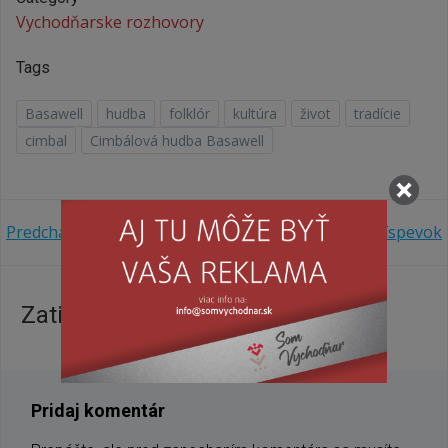
Vychodňarske rozhovory
Tags
Basawell
hudba
folklór
kultúra
život
tradície
cimbal
Cimbálová hudba Basawell
Navigácia
Navigácia
Predchádzajúci príspevok
Ďalší príspevok
v
v
Zatiaľ žiadne komentáre
článku
článku
Pridaj komentár