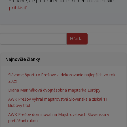
Prepáčte, ale pred zanechaním komentára sa musíte
prihlásiť
.
Hľadať
Hľadať
Najnovšie články
Slávnosť športu v Prešove a dekorovanie najlepších zo rok
2025
Diana Mariňáková dvojnásobná majsterka Európy
AWK Prešov vyhral majstrovstvá Slovenska a získal 11.
klubový titul
AWK Prešov dominoval na Majstrovstvách Slovenska v
pretláčaní rukou