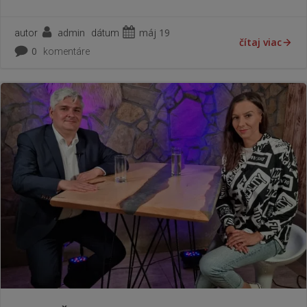
admin
máj 19
autor
dátum
čítaj viac
0
komentáre