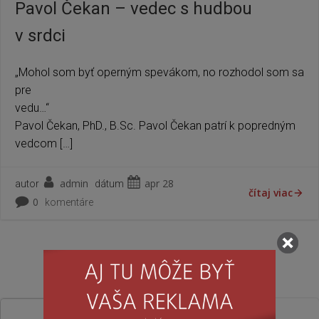
Pavol Čekan – vedec s hudbou
v srdci
„Mohol som byť operným spevákom, no rozhodol som sa
pre
vedu…
Pavol Čekan, PhD., B.Sc. Pavol Čekan patrí k popredným
vedcom […]
admin
apr 28
autor
dátum
čítaj viac
0
komentáre
Hľadať
Hľadať