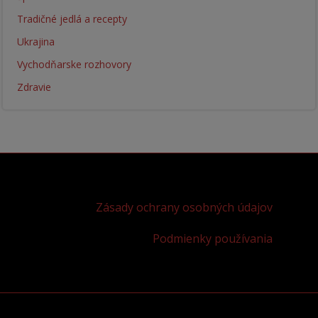
Tradičné jedlá a recepty
Ukrajina
Vychodňarske rozhovory
Zdravie
Zásady ochrany osobných údajov
Podmienky používania