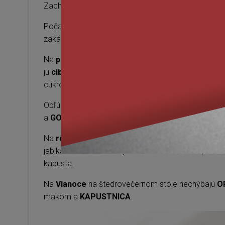
Zachovalo sa veľa rozmanitých jedál, ktoré sa väčši
Počas
fašiangov
, obdobia zábav a hodovania, sa
zakáľačkové dobroty ako
MAJOŠE
– jaternice,
GR
Na
pôstne dni
sa pripravuje
CUPA
– jednoduchá ze
ju
ciberej
, ak zapražená múkou tak
bošpor
) a
KUK
cukrom.
Obľúbenými jedlami obzvášť u detí sú
PIROHY
s le
a
GOMBOVCE
– slivkové hule
.
Na
rôzne oslavy, svadbu a krstiny
sa pečú
LANG
jablkami zahnuté zo štyroch strán do štvorca
,
makov
kapusta.
Na
Vianoce
na štedrovečernom stole nechýbajú
O
makom a
KAPUSTNICA
.