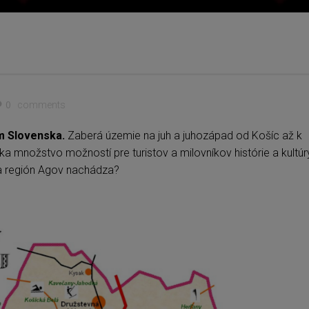
0
comments
m Slovenska.
Zaberá územie na juh a juhozápad od Košíc až k
ka množstvo možností pre turistov a milovníkov histórie a kultúr
 sa región Agov nachádza?