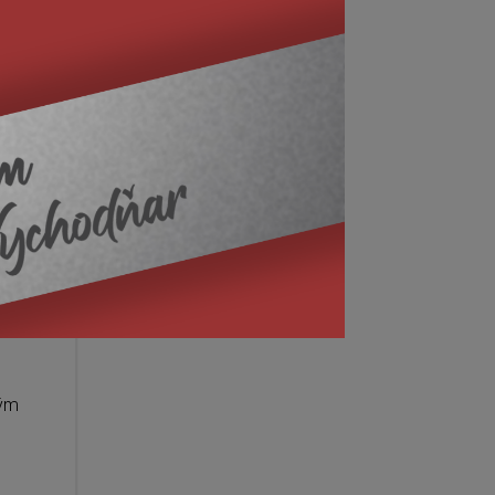
ali
lom a
ená
tým