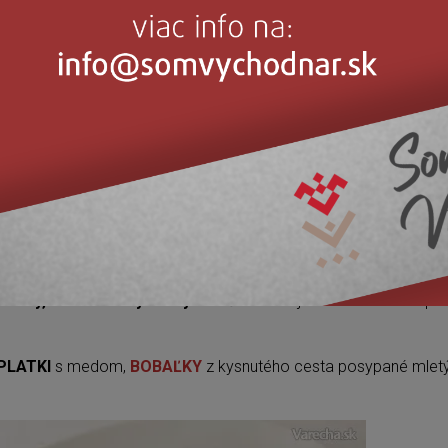
nou pripravujú na veľké sviatky.
 dodnes pečú
ČEREGI
– šišky z kysnutého cesta. Jedia sa
AJCUPA
– zabíjačková polievka či
KOČOŇINA
– huspenina.
miaková polievka (ak bola zahustená mliekom a okyslená nazýv
URIČENA ZAMEŠKA
– kukuričná kaša poliata roztopeným mas
kvárom alebo tvarohom,
KOKOŠKI
– zemiakové šúľance
OŠE
z kysnutého cesta, plnené lekvárom, tvarohom, kapustou,
níky, orechovníky i biely koláč
. Podávajú sa
HOLUBKY
– pln
PLATKI
s medom,
BOBAĽKY
z kysnutého cesta posypané mle