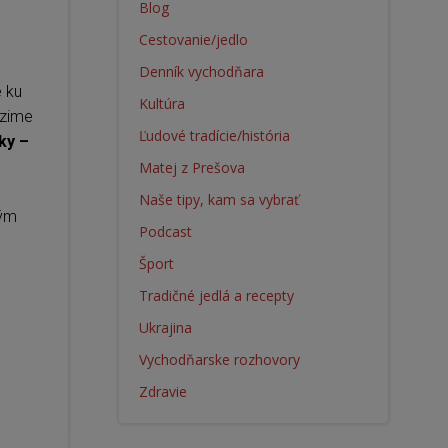
Blog
Cestovanie/jedlo
Denník vychodňara
é ku
Kultúra
 zime
Ľudové tradície/história
ky –
Matej z Prešova
Naše tipy, kam sa vybrať
ným
Podcast
Šport
Tradičné jedlá a recepty
Ukrajina
Vychodňarske rozhovory
Zdravie