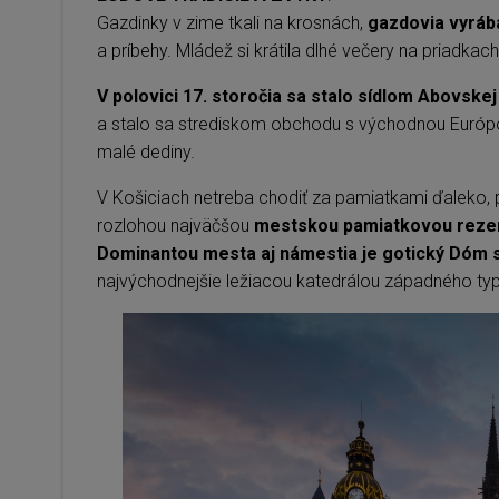
Gazdinky v zime tkali na krosnách,
gazdovia vyrábal
a príbehy. Mládež si krátila dlhé večery na priadka
V polovici 17. storočia sa stalo sídlom Abovske
a stalo sa strediskom obchodu s východnou Európou
malé dediny.
V Košiciach netreba chodiť za pamiatkami ďaleko, 
rozlohou najväčšou
mestskou pamiatkovou reze
Dominantou mesta aj námestia je gotický Dóm s
najvýchodnejšie ležiacou katedrálou západného typ