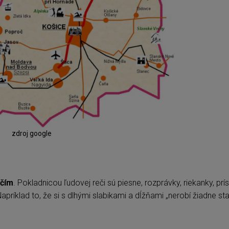
zdroj google
čím
. Pokladnicou ľudovej reči sú piesne, rozprávky, riekanky, prís
ríklad to, že si s dlhými slabikami a dĺžňami „nerobí žiadne sta