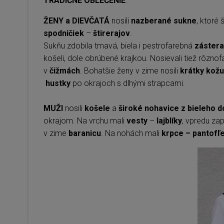
TRADIČNÉ OBLEČENIE
:
ŽENY a DIEVČATÁ
nosili
nazberané sukne
, ktoré 
spodničiek
–
štirerajov
.
Sukňu zdobila tmavá, biela i pestrofarebná
zástera
košeli, dole obrúbené krajkou. Nosievali tiež rôzno
v
čižmách
. Bohatšie ženy v zime nosili
krátky kož
hustky
po okrajoch s dlhými strapcami.
MUŽI
nosili
košele
a
široké nohavice z bieleho 
okrajom. Na vrchu mali
vesty
–
lajblíky
, vpredu za
v zime
baranicu
. Na nohách mali
krpce – pantofľ