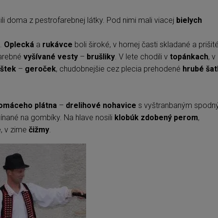
šili doma z pestrofarebnej látky. Pod nimi mali viacej
bielych
.
Oplecká
a
rukávce
boli široké, v hornej časti skladané a prišit
farebné
vyšívané vesty
–
brušliky
. V lete chodili v
topánkach
, v
uštek
–
geroček
, chudobnejšie cez plecia prehodené
hrubé šat
domáceho plátna
–
drelihové nohavice
s vyštranbaným spod
pínané na gombíky. Na hlave nosili
klobúk zdobený perom
,
e
, v zime
čižmy
.