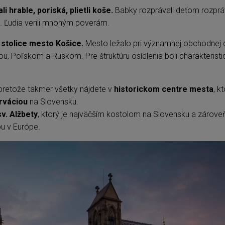
i hrable, poriská, plietli koše.
Babky rozprávali deťom rozprá
ch. Ľudia verili mnohým poverám.
j stolice mesto Košice.
Mesto ležalo pri významnej obchodnej 
, Poľskom a Ruskom. Pre štruktúru osídlenia boli charakteristi
pretože takmer všetky nájdete v
historickom centre mesta
, k
rváciou
na Slovensku.
v. Alžbety
, ktorý je najväčším kostolom na Slovensku a zárove
u v Európe.