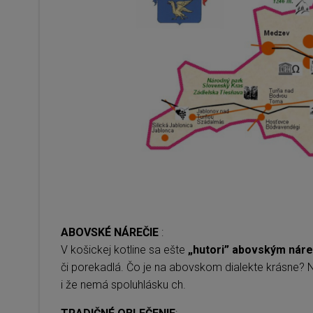
ABOVSKÉ NÁREČIE
:
V košickej kotline sa ešte
„hutori”
abovským náre
či porekadlá. Čo je na abovskom dialekte krásne? Nap
i že nemá spoluhlásku ch.