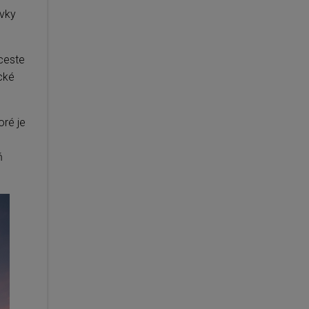
vky
ceste
cké
toré je
ň