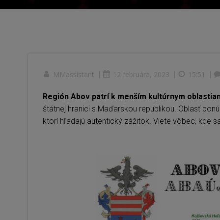
MMassistant
|
12 februára, 2023
|
15:51
|
Región Abov patrí k menším kultúrnym oblastia
štátnej hranici s Maďarskou republikou. Oblasť ponú
ktorí hľadajú autentický zážitok. Viete vôbec, kde