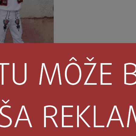
zdroj google
ni cestoviny. Zloženie stravy určovali sezónne poľnohospodársk
v peci. Celé týždne boli bez obeda z mäsa. Najčastejšie varili