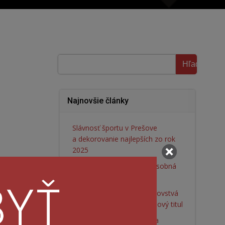
Hľadať
Hľadať
Najnovšie články
Slávnosť športu v Prešove
a dekorovanie najlepších zo rok
2025
Diana Mariňáková dvojnásobná
majsterka Európy
AWK Prešov vyhral majstrovstvá
Slovenska a získal 11. klubový titul
AWK Prešov dominoval na