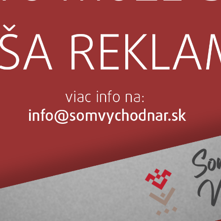
a navždy
odpovedaná
zka
e vášeň, šport je záľuba,
mócie, spomienky a… Tých
y sa tu hodilo ešte
očne veľa. No […]
ola
čítaj viac
áre