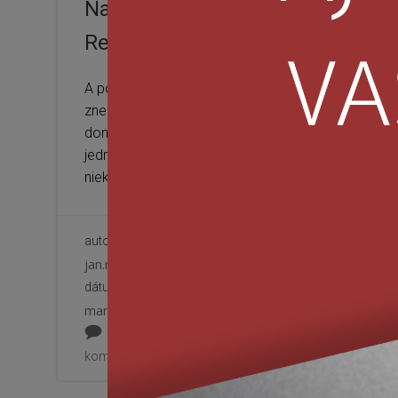
Na vine je aj tak
Moj
Regenda
nez
otá
A pokojne by som mohol nad
znením titulku trvať – a to
Šport j
donekonečna. O čo tu ide? Nuž,
tiež e
jednoducho o mentálnu výbavu
slov b
niektorých […]
neskut
autor
autor
jan.mirola
jan.mir
dátum
čítaj viac
dátum
mar 10
mar 1
0
0
komentáre
koment