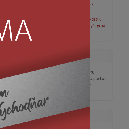
Majstrovstvách Slovenska v
pretláčaní rukou
AWK Prešov triumfoval v Poľsku:
Slovensko ovládlo Junior Vyšegrad
Grand Prix
Najnovšie komentáre
BOHEMIA SPIEVA: Koncertnú
sezónu otvorí Viki Olejárová poctou
Krylovi - Vranovské novinky
Viki Olejárová
komentoval
Kategórie