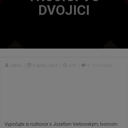
DVOJICI
admin
|
8 apríla, 2022
|
0:09
|
0
comments
Vypočujte si rozhovor s Jozefom Verbovským, tvorcom