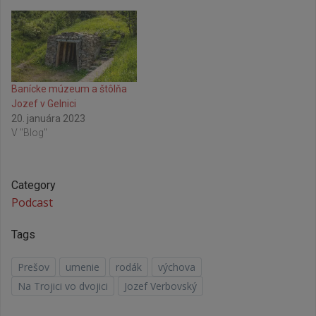
Banícke múzeum a štôlňa
Jozef v Gelnici
20. januára 2023
V "Blog"
Category
Podcast
Tags
Prešov
umenie
rodák
výchova
Na Trojici vo dvojici
Jozef Verbovský