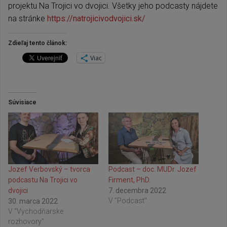
projektu Na Trojici vo dvojici. Všetky jeho podcasty nájdete
na stránke
https://natrojicivodvojici.sk/
Zdieľaj tento článok:
Viac
Súvisiace
Jozef Verbovský – tvorca
Podcast – doc. MUDr. Jozef
podcastu Na Trojici vo
Firment, PhD.
dvojici
7. decembra 2022
V "Podcast"
30. marca 2022
V "Vychodňarske
rozhovory"