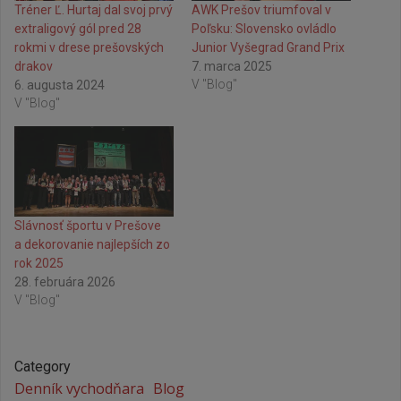
Tréner Ľ. Hurtaj dal svoj prvý
AWK Prešov triumfoval v
extraligový gól pred 28
Poľsku: Slovensko ovládlo
rokmi v drese prešovských
Junior Vyšegrad Grand Prix
drakov
7. marca 2025
V "Blog"
6. augusta 2024
V "Blog"
Slávnosť športu v Prešove
a dekorovanie najlepších zo
rok 2025
28. februára 2026
V "Blog"
Category
Denník vychodňara
Blog