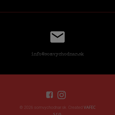
info@somvychodnar.sk
VAFEC
© 2026 somvychodnar.sk. Created
s.r.o.