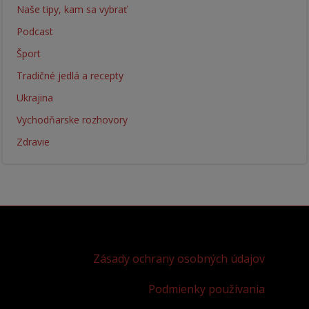
Naše tipy, kam sa vybrať
Podcast
Šport
Tradičné jedlá a recepty
Ukrajina
Vychodňarske rozhovory
Zdravie
Zásady ochrany osobných údajov
Podmienky používania