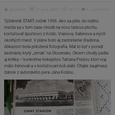
jan.mirola
|
21 júna, 2022
|
14:12
|
0
comments
Týždenník ŠTART, ročník 1956. Ako sa píše, do nášho
mesta sa v tom čase chodili na novú ľadovú plochu
korčuľovať športovci z Košíc, Vranova, Sabinova a iných
okolitých miest. V pláne bolo aj zastrešenie štadióna,
dôkazom bola priložená fotografia. Mal to byť v poradí
šestnásty krytý „zimák“ na Slovensku. Okrem chvály padla
aj kritika – konkrétne hokejistov Tatrana Prešov, ktorí vraj
málo trénovali a v korčuľovaní boli slabí. Čítajte zaujímavý
článok z autorského pera Jána Košinu…