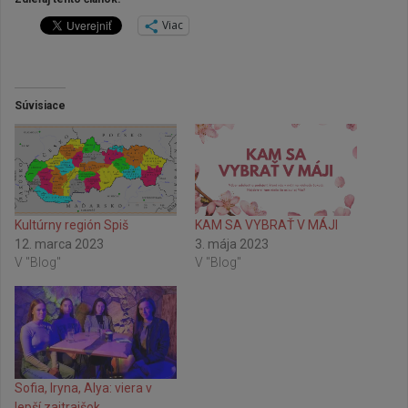
Viac
Súvisiace
Kultúrny región Spiš
KAM SA VYBRAŤ V MÁJI
12. marca 2023
3. mája 2023
V "Blog"
V "Blog"
Sofia, Iryna, Alya: viera v
lepší zajtrajšok…