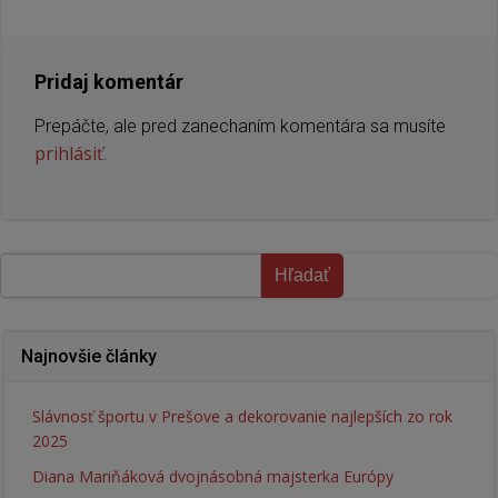
článku
článku
Pridaj komentár
Prepáčte, ale pred zanechaním komentára sa musíte
prihlásiť
.
Hľadať
Hľadať
Najnovšie články
Slávnosť športu v Prešove a dekorovanie najlepších zo rok
2025
Diana Mariňáková dvojnásobná majsterka Európy