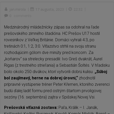
jan.mirola
|
17 augusta, 2023
|
22:32
|
0
comments
Medzinárodný mládežnícky zápas sa odohral na ľade
prešovského zimného štadióna. HC Prešov U17 hostil
rovesníkov z Veľkej Británie. Domáci vyhrali 4:3, po
tretinách 0:1, 1:2, 3:0. Víťazstvo strhli na svoju stranu
rozhodujúcim gólom dve minúty pred koncom. Za
„koňarov“ sa strelecky presadili: Ivo Greš dvakrát, Aurel
Rigas (z trestného strieľania) a Sebastián Šoltés. V hľadisku
bolo okolo 250 divákov, ktorí vytvorili dobrú kulisu.
„Súboj
bol zaujímavý, herne na dobrej úrovni,“
zhodnotil
prípravné vystúpenie tréner Peter Křemen, ktorého zverenci
budú ďalej ladiť formu pred ostrým štartom prvoligovej
sezóny (16. septembra) zajtra v Spišskej Novej Vsi.
Prešovská víťazná zostava:
Paľa, Králik – I. Janák,
Kráľovský, Kožlej, Rusanyuk, Kováč, Komár, Mačák, Bereš –