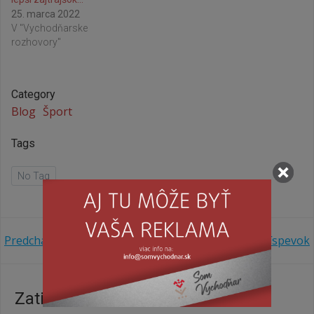
25. marca 2022
V "Vychodňarske
rozhovory"
Category
Blog
Šport
Tags
No Tag
Navigácia
Navigácia
Predchádzajúci príspevok
Ďalší príspevok
v
v
Zatiaľ žiadne komentáre