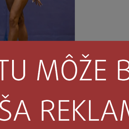
– 3. miesto v kategórií Bikiny do 166cm