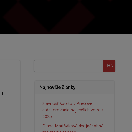
Hľadať
Hľadať
Najnovšie články
itul
Slávnosť športu v Prešove
a dekorovanie najlepších zo rok
2025
Diana Mariňáková dvojnásobná