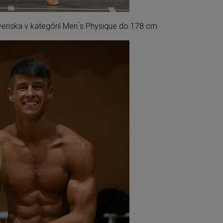
venska v kategórií
Men ́s Physique
do 178 cm