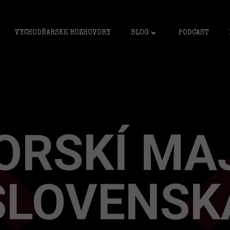
VYCHODŇARSKE ROZHOVORY
BLOG
PODCAST
ORSKÍ MA
SLOVENSK