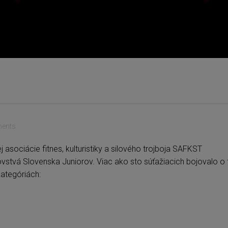
ents
asociácie fitnes, kulturistiky a silového trojboja SAFKST
stvá Slovenska Juniorov. Viac ako sto súťažiacich bojovalo o t
kategóriách: