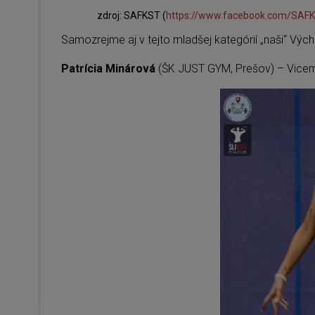
zdroj: SAFKST (
https://www.facebook.com/SAF
Samozrejme aj v tejto mladšej kategórií „naši“ Výc
Patrícia Minárová
(ŠK JUST GYM, Prešov) – Vicem