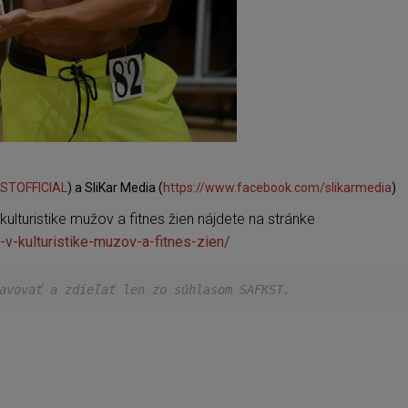
KSTOFFICIAL
) a SliKar Media (
https://www.facebook.com/slikarmedia
)
lturistike mužov a fitnes žien nájdete na stránke
-v-kulturistike-muzov-a-fitnes-zien/
avovať a zdieľať len zo súhlasom SAFKST. 