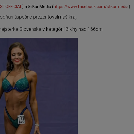
KSTOFFICIAL
) a SliKar Media (
https://www.facebook.com/slikarmedia
)
hodňari úspešne prezentovali náš kraj.
ajsterka Slovenska v kategórií Bikiny nad 166cm