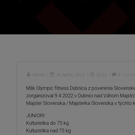
admin
|
20 apríla, 2022
|
22:32
|
0
comm
Mšk Olympic fitness Dubnica z poverenia Slovenskej 
zorganizoval 9.4.2022 v Dubnici nad Váhom Majstrov
Majster Slovenska / Majsterka Slovenska v týchto 
JUNIORI:
Kulturistika do 75 kg
Kulturistika nad 75 kg