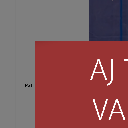
Patrícia Hamalová
(Napratany Bodybuilding club) 