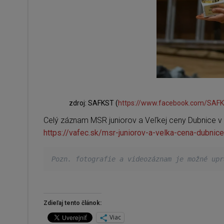
zdroj: SAFKST (
https://www.facebook.com/SAF
Celý záznam MSR juniorov a Veľkej ceny Dubnice v ku
https://vafec.sk/msr-juniorov-a-velka-cena-dubnice
Pozn. fotografie a videozáznam je možné upr
Zdieľaj tento článok:
Viac