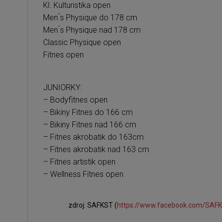
Kl. Kulturistika open
Men ́s Physique
do 178 cm
Men ́s
Physique nad 178 cm
Classic Physique open
Fitnes open
JUNIORKY:
–
Body
fitnes open
–
Bikiny Fitnes do 166 cm
–
Bikiny Fitnes nad 166 cm
–
Fitnes akrobatik do 163cm
–
Fitnes akrobatik
nad 163 cm
–
Fitnes artistik open
–
Wellness Fitnes open
zdroj: SAFKST (
https://www.facebook.com/SAF