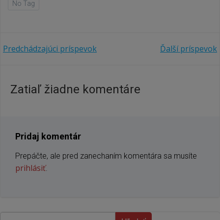
No Tag
Navigácia
Navigácia
Predchádzajúci príspevok
Ďalší príspevok
v
v
Zatiaľ žiadne komentáre
článku
článku
Pridaj komentár
Prepáčte, ale pred zanechaním komentára sa musíte
prihlásiť
.
Hľadať