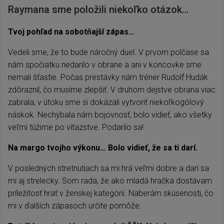
Raymana sme položili niekoľko otázok…
Tvoj pohľad na sobotňajší zápas…
Vedeli sme, že to bude náročný duel. V prvom polčase sa
nám spočiatku nedarilo v obrane a ani v koncovke sme
nemali šťastie. Počas prestávky nám tréner Rudolf Hudák
zdôraznil, čo musíme zlepšiť. V druhom dejstve obrana viac
zabrala, v útoku sme si dokázali vytvoriť niekoľkogólový
náskok. Nechýbala nám bojovnosť, bolo vidieť, ako všetky
veľmi túžime po víťazstve. Podarilo sa!
Na margo tvojho výkonu… Bolo vidieť, že sa ti darí.
V posledných stretnutiach sa mi hrá veľmi dobre a darí sa
mi aj strelecky. Som rada, že ako mladá hračka dostávam
príležitosť hrať v ženskej kategórii. Naberám skúsenosti, čo
mi v ďalších zápasoch určite pomôže.