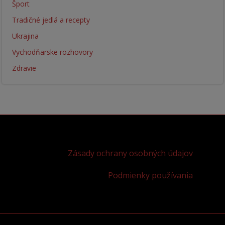
Šport
Tradičné jedlá a recepty
Ukrajina
Vychodňarske rozhovory
Zdravie
Zásady ochrany osobných údajov
Podmienky používania