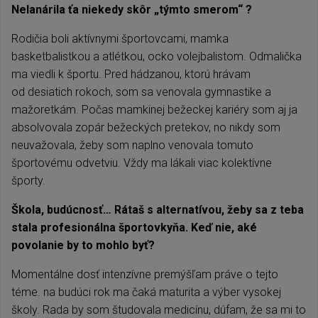
Nelanárila ťa niekedy skôr „týmto smerom“ ?
Rodičia boli aktívnymi športovcami, mamka
basketbalistkou a atlétkou, ocko volejbalistom. Odmalička
ma viedli k športu. Pred hádzanou, ktorú hrávam
od desiatich rokoch, som sa venovala gymnastike a
mažoretkám. Počas mamkinej bežeckej kariéry som aj ja
absolvovala zopár bežeckých pretekov, no nikdy som
neuvažovala, žeby som naplno venovala tomuto
športovému odvetviu. Vždy ma lákali viac kolektívne
športy.
Škola, budúcnosť… Rátaš s alternatívou, žeby sa z teba
stala profesionálna športovkyňa. Keď nie, aké
povolanie by to mohlo byť?
Momentálne dosť intenzívne premýšľam práve o tejto
téme. na budúci rok ma čaká maturita a výber vysokej
školy. Rada by som študovala medicínu, dúfam, že sa mi to