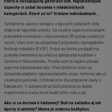
Patríš k nastupujúcej generácii ŠŠK. Najvýraznejšie
úspechy si zatiaľ dosiahla v mládežníckych
kategóriách. Ktoré sú to? Vrátane individuálnych…
Vyhrali sme viacero turnajov, v ligových súťažiach vždy
atakovali najvyššie priečky. Za osobný úspech považujem
pravidelné nominácie v reprezentácii SR počas ostatných
sezón. Vlani som sa zúčastnila Európskeho olympijského
festivalu mládeže (EYOF). Práve na tomto podujatí ma
potešila miestenka na svetový šampionát kadetiek v
Severnom Macedónsku. Proste som si naplno užívala
príjemné hádzanárske leto. Pred týždňom som sa
zúčastnila ďalšieho reprezentačného zrazu, tentoraz ale už
v kategórii junioriek. Odohrali sme dva prípravné duely s
Rakúskom. V súčasnosti už beží príprava na ďalšie
majstrovstvá sveta, ktoré budú tohto roku v júli.
Ako si sa dostala k hádzanej? Boli na začiatku aj iné
športy či aktivity? Mama je známou bežkyňou.