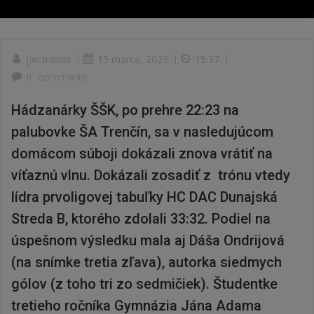
jan.mirola
|
15 marca, 2023
|
15:37
|
0
comments
Hádzanárky ŠŠK, po prehre 22:23 na
palubovke ŠA Trenčín, sa v nasledujúcom
domácom súboji dokázali znova vrátiť na
víťaznú vlnu. Dokázali zosadiť z trónu vtedy
lídra prvoligovej tabuľky HC DAC Dunajská
Streda B, ktorého zdolali 33:32. Podiel na
úspešnom výsledku mala aj Dáša Ondrijová
(na snímke tretia zľava), autorka siedmych
gólov (z toho tri zo sedmičiek). Študentke
tretieho ročníka Gymnázia Jána Adama