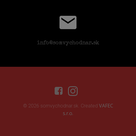
info@somvychodnar.sk
VAFEC
© 2026 somvychodnar.sk. Created
s.r.o.