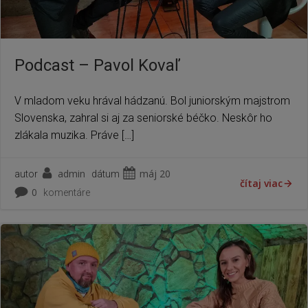
Podcast – Pavol Kovaľ
V mladom veku hrával hádzanú. Bol juniorským majstrom
Slovenska, zahral si aj za seniorské béčko. Neskôr ho
zlákala muzika. Práve […]
admin
máj 20
autor
dátum
čítaj viac
0
komentáre