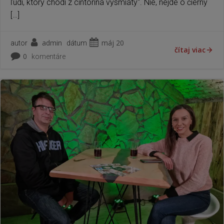
ľudí, ktorý chodí z cintorína vysmiaty“. Nie, nejde o čierny
[…]
admin
máj 20
autor
dátum
čítaj viac
0
komentáre