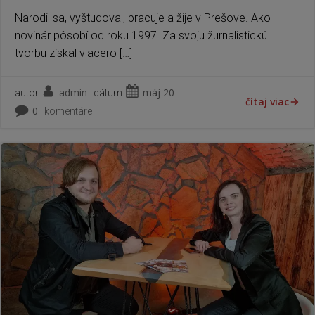
Narodil sa, vyštudoval, pracuje a žije v Prešove. Ako
novinár pôsobí od roku 1997. Za svoju žurnalistickú
tvorbu získal viacero […]
admin
máj 20
autor
dátum
čítaj viac
0
komentáre