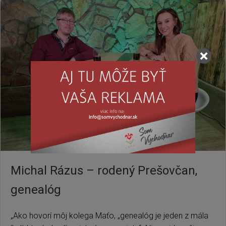
Michal Rázus – rodený Prešovčan,
genealóg
„Ako hovorí môj kolega Maťo, „genealóg je jeden z mála