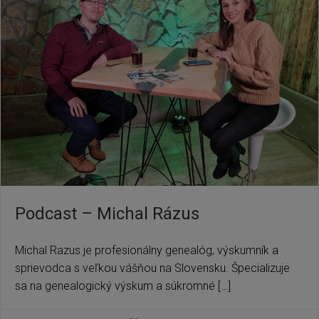
Podcast – Michal Rázus
Michal Razus je profesionálny genealóg, výskumník a
sprievodca s veľkou vášňou na Slovensku. Špecializuje
sa na genealogický výskum a súkromné […]