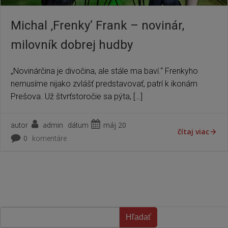
Michal ‚Frenky‘ Frank – novinár,
milovník dobrej hudby
„Novinárčina je divočina, ale stále ma baví.“ Frenkyho
nemusíme nijako zvlášť predstavovať, patrí k ikonám
Prešova. Už štvrťstoročie sa pýta, […]
admin
máj 20
autor
dátum
čítaj viac
0
komentáre
Hľadať
Hľadať