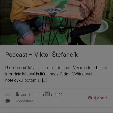
Podcast – Viktor Štefančík
Urobiť dobrú kávu je umenie. Doslova. Vedia o tom baristi,
ktorí šíria kávovú kultúru medzi ľuďmi. Vyštudoval
hotelovku, potom žil […]
admin
máj 20
autor
dátum
čítaj viac
0
komentáre