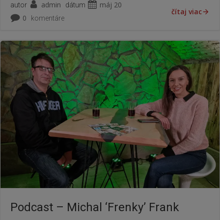
admin
máj 20
autor
dátum
čítaj viac
0
komentáre
Podcast – Michal ‘Frenky’ Frank