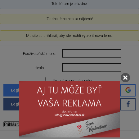
Toto fórum je prázdne.
Žiadna téma nebola nájdená!
Musíte sa prihlásiť, aby ste mohli vytvoriť novú tému.
Používateľské meno:
Heslo:
Nechať ma prihláseného
Login with Google
Login with Facebook
Prihlásiť sa