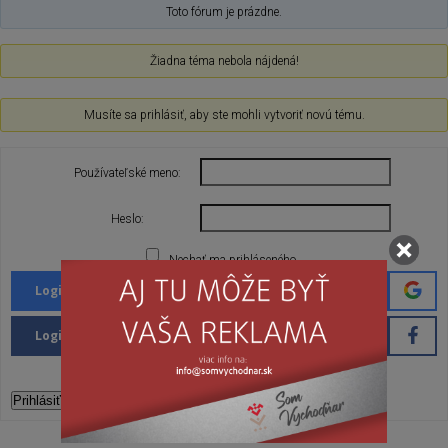
Toto fórum je prázdne.
Žiadna téma nebola nájdená!
Musíte sa prihlásiť, aby ste mohli vytvoriť novú tému.
Používateľské meno:
Heslo:
Nechať ma prihláseného
Login with Google
Login with Facebook
Prihlásiť sa