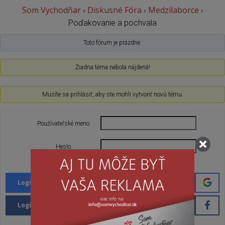
Som Vychodňar
Diskusné Fóra
Medzilaborce
›
›
›
Poďakovanie a pochvala
Toto fórum je prázdne.
Žiadna téma nebola nájdená!
Musíte sa prihlásiť, aby ste mohli vytvoriť novú tému.
Používateľské meno:
Heslo:
Nechať ma prihláseného
Login with Google
Login with Facebook