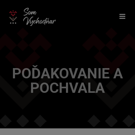
Skip
to
content
POĎAKOVANIE A
POCHVALA