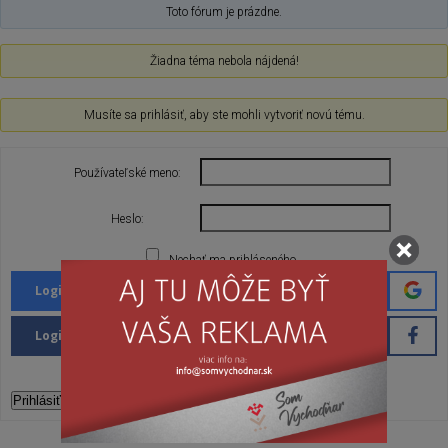
Toto fórum je prázdne.
Žiadna téma nebola nájdená!
Musíte sa prihlásiť, aby ste mohli vytvoriť novú tému.
Používateľské meno:
Heslo:
Nechať ma prihláseného
Login with Google
Login with Facebook
Prihlásiť sa