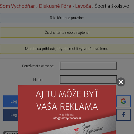
Som Vychodňar
Diskusné Fóra
Levoča
›
›
›
Šport a školstvo
Toto fórum je prázdne.
Žiadna téma nebola nájdená!
Musíte sa prihlásiť, aby ste mohli vytvoriť novú tému.
Používateľské meno:
Heslo:
Nechať ma prihláseného
Login with Google
Login with Facebook